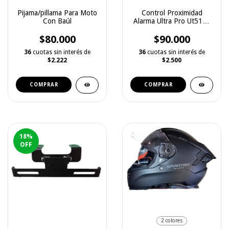
Pijama/pillama Para Moto
Control Proximidad
Con Baúl
Alarma Ultra Pro Ut5100
Y Xt21b
$80.000
$90.000
36
cuotas sin interés de
36
cuotas sin interés de
$2.222
$2.500
COMPRAR
COMPRAR
18
%
OFF
2 colores