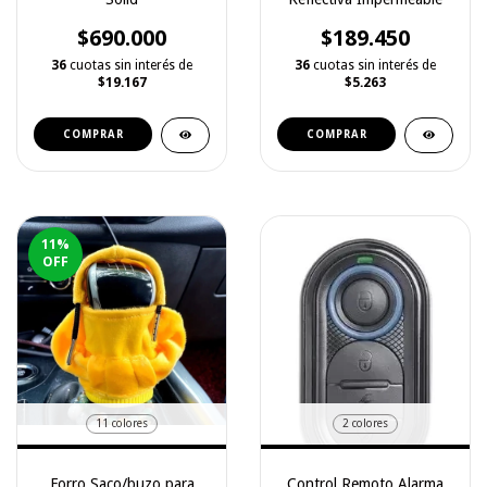
$690.000
$189.450
36
cuotas sin interés de
36
cuotas sin interés de
$19.167
$5.263
COMPRAR
COMPRAR
11
%
OFF
11 colores
2 colores
Forro Saco/buzo para
Control Remoto Alarma