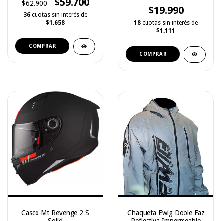
$59.700
Freedconn T-
$62.900
com,colo,fox,cont
$19.990
36
cuotas sin interés de
$1.658
18
cuotas sin interés de
$1.111
COMPRAR
COMPRAR
Casco Mt Revenge 2 S
Chaqueta Ewig Doble Faz
Solid
Reflectiva Impermeable