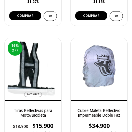
$1.278
$1.158
COMPRAR
COMPRAR
16
%
OFF
4 colores
Tiras Reflectivas para
Cubre Maleta Reflectivo
Moto/Bicicleta
Impermeable Doble Faz
$15.900
$34.900
$18.900