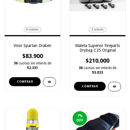
6 colores
2 colores
Visor Spartan Draken
Maleta Superior Fireparts
Drybag C25 Original
$83.900
$210.000
36
cuotas sin interés de
$2.331
36
cuotas sin interés de
$5.833
COMPRAR
COMPRAR
7
%
OFF