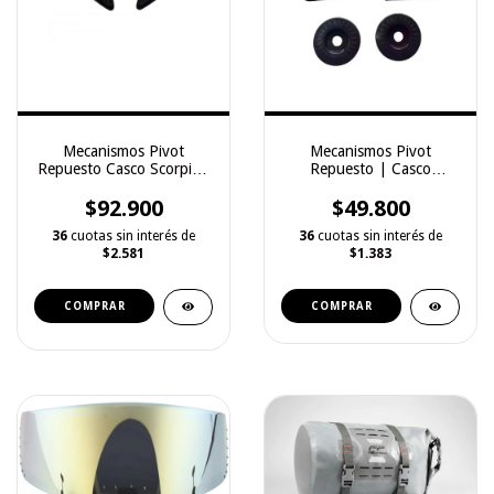
Mecanismos Pivot
Mecanismos Pivot
Repuesto Casco Scorpion
Repuesto | Casco
r420
Spartan Draken | Nuevo
$92.900
$49.800
Original
36
cuotas sin interés de
36
cuotas sin interés de
$2.581
$1.383
COMPRAR