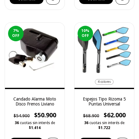
7
%
10
%
OFF
OFF
4 colores
Candado Alarma Moto
Espejos Tipo Rizoma 5
Disco Frenos Liviano
Puntas Universal
$50.900
$62.000
$54.900
$68.900
36
cuotas sin interés de
36
cuotas sin interés de
$1.414
$1.722