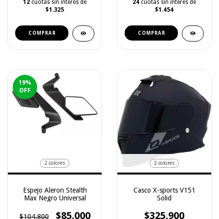
12
cuotas sin interés de
24
cuotas sin interés de
$1.325
$1.454
COMPRAR
COMPRAR
19
%
OFF
2 colores
2 colores
Espejo Aleron Stealth
Casco X-sports V151
Max Negro Universal
Solid
$85.000
$325.900
$104.800