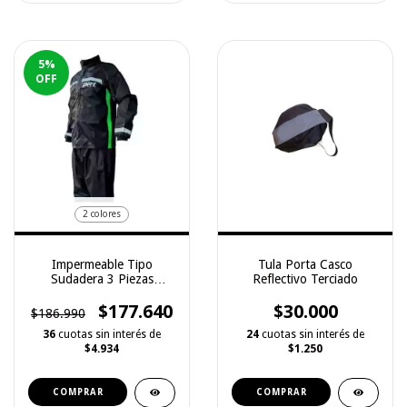
5
%
OFF
2 colores
Impermeable Tipo
Tula Porta Casco
Sudadera 3 Piezas
Reflectivo Terciado
Hombre/mujer Dr1 034
$177.640
$30.000
$186.990
36
cuotas sin interés de
24
cuotas sin interés de
$4.934
$1.250
COMPRAR
COMPRAR