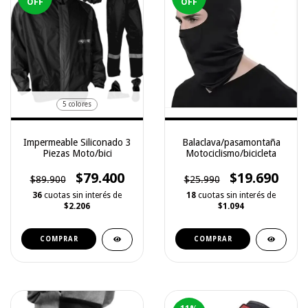
OFF
OFF
5 colores
Impermeable Siliconado 3
Balaclava/pasamontaña
Piezas Moto/bici
Motociclismo/bicicleta
$79.400
$19.690
$89.900
$25.990
36
cuotas sin interés de
18
cuotas sin interés de
$2.206
$1.094
COMPRAR
COMPRAR