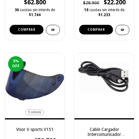
$62.800
$22.200
$28.900
36
cuotas sin interés de
18
cuotas sin interés de
$1.744
$1.233
COMPRAR
COMPRAR
5
%
OFF
5 colores
Visor X-sports V151
Cable Cargador
Intercomunicador