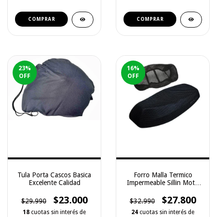
COMPRAR
COMPRAR
23
%
16
%
OFF
OFF
Tula Porta Cascos Basica
Forro Malla Termico
Excelente Calidad
Impermeable Sillin Moto
Universal
$23.000
$27.800
$29.990
$32.990
18
cuotas sin interés de
24
cuotas sin interés de