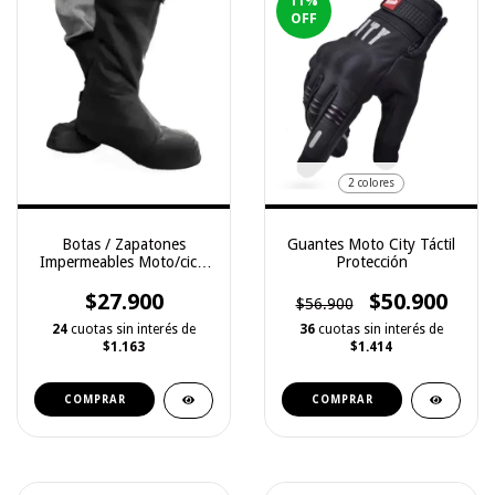
11
%
OFF
2 colores
Botas / Zapatones
Guantes Moto City Táctil
Impermeables Moto/cicla
Protección
Delatex
$27.900
$50.900
$56.900
24
cuotas sin interés de
36
cuotas sin interés de
$1.163
$1.414
COMPRAR
COMPRAR