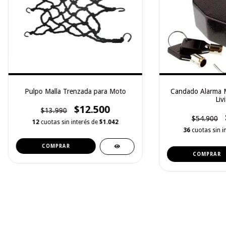
Pulpo Malla Trenzada para Moto
Candado Alarma M
Liv
$12.500
$13.990
$54.900
12
cuotas sin interés de
$1.042
36
cuotas sin i
COMPRAR
COMPRAR