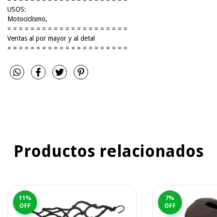
USOS:
Motociclismo,
= = = = = = = = = = = = = = = = = = = = =
Ventas al por mayor y al detal
= = = = = = = = = = = = = = = = = = = = =
Productos relacionados
11
%
7
%
OFF
OFF