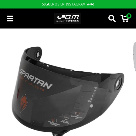
SÍGUENOS EN INSTAGRAM 🔥🏍
0