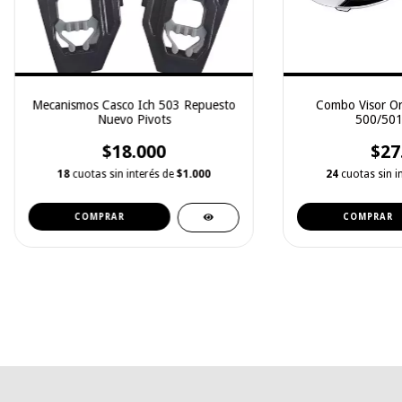
Mecanismos Casco Ich 503 Repuesto
Combo Visor Ori
Nuevo Pivots
500/501
$18.000
$27
18
cuotas sin interés de
$1.000
24
cuotas sin i
COMPRAR
COMPRAR