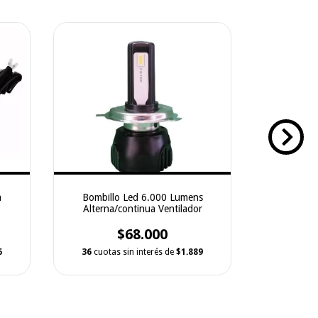
a
Bombillo Led 6.000 Lumens
Luces Di
Alterna/continua Ventilador
U
$68.000
6
36
cuotas sin interés de
$1.889
18
cuotas