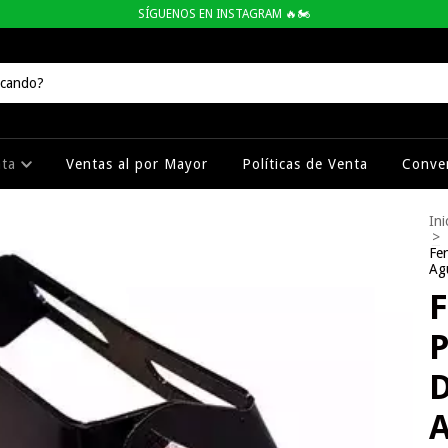
SÍGUENOS EN INSTAGRAM 🔥🏍
ata
Ventas al por Mayor
Políticas de Venta
Conven
Ini
>
Fen
Agu
F
P
D
A