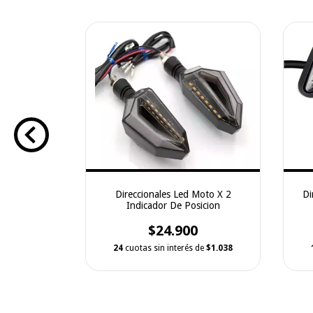
d Moto
Direccionales Led Moto X 2
Di
X 2
Indicador De Posicion
.950
$24.900
 de
$1.108
24
cuotas sin interés de
$1.038